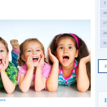
3
10
17
24
31
Н