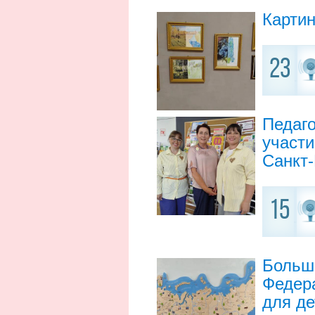
Картин
23
Педаго
участи
Санкт-
15
Больша
Федер
для де