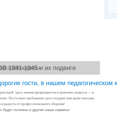
ОВ 1941-1945 и их подвиги
ы побеждаем
Мы строители
Мы познаем
Мы играем
Мы гуляем
дорогие гости, в нашем педагогическом 
рия идей: здесь знания превращаются в практики, вопросы — в
ение. Пусть ваше пребывание здесь подарит вам яркие находки,
ы и радость от профессионального общения!
с будут полезны и другие наши сервисы: