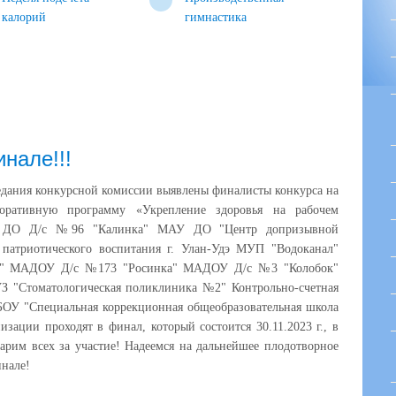
калорий
гимнастика
нале!!!
едания конкурсной комиссии выявлены финалисты конкурса на
оративную программу «Укрепление здоровья на рабочем
 ДО Д/с №96 "Калинка" МАУ ДО "Центр допризывной
 патриотического воспитания г. Улан-Удэ МУП "Водоканал"
т" МАДОУ Д/с №173 "Росинка" МАДОУ Д/с №3 "Колобок"
 "Стоматологическая поликлиника №2" Контрольно-счетная
ГБОУ "Специальная коррекционная общеобразовательная школа
ции проходят в финал, который состоится 30.11.2023 г., в
арим всех за участие! Надеемся на дальнейшее плодотворное
инале!