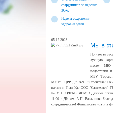
сотрудников за ведение
ЗОЖ
Неделя сохранения
здоровья детей
05.12.2023
Мы в фи
По итогам зас
лучшую корп
месте»: МБУ
подготовки и
МБУ "Горсве
МАОУ "ЦРР Д/с №91 "Строитель" ГАУЗ
палата г. Улан-Удэ ООО "Сантехмет" 
№ 3" ПОЗДРАВЛЯЕМ!!! Данные организа
11.00 в ДК им. А.П. Вагжанова Благод
сотрудничество! Финалистам удачи в ф