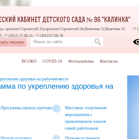
СКИЙ КАБИНЕТ ДЕТСКОГО САДА № 96 "КАЛИНКА"
Удэ, проспект Строителей 32а,проспект Строителей 16а,Конечная 12,Конечная 14
+7 (
5, +7 (3012) 37-80-31, +7 (3012)37-90-36
сать письмо
ВСОКО
COVID-19
Фотоальбомы
Контакты
креплению здоровья на рабочем месте
амма по укреплению здоровья на
Программа,приказ,протокол
Массовые спортивные
мероприятия с
привлечением членов
семей работников
Неделя подсчета
Производственная