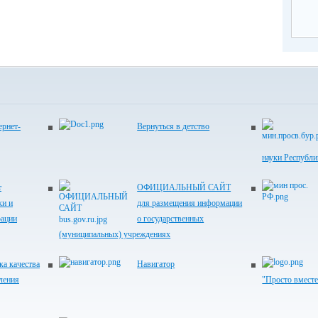
рнет-
Вернуться в детство
науки Республ
т
ОФИЦИАЛЬНЫЙ САЙТ
ки и
для размещения информации
рации
о государственных
(муниципальных) учреждениях
ка качества
Навигатор
ления
"Просто вместе