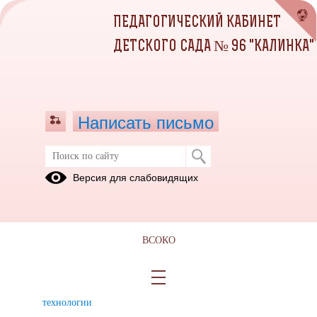
ПЕДАГОГИЧЕСКИЙ КАБИНЕТ
ДЕТСКОГО САДА № 96 "КАЛИНКА"
Написать письмо
Современные технологии обучения
Версия для слабовидящих
в МБДОУ
Здоровьесберегающие
Технологии
Технология
технологии
проектной
исследовательской
ВСОКО
деятельности
деятельности
Личностно-
Игровые
ИКТ
ориентированные
технологии
технологии
технологии