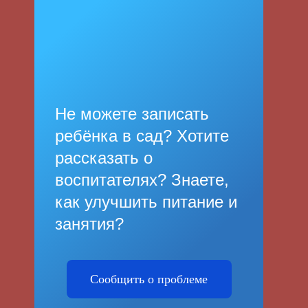
Не можете записать
ребёнка в сад? Хотите
рассказать о
воспитателях? Знаете,
как улучшить питание и
занятия?
Сообщить о проблеме