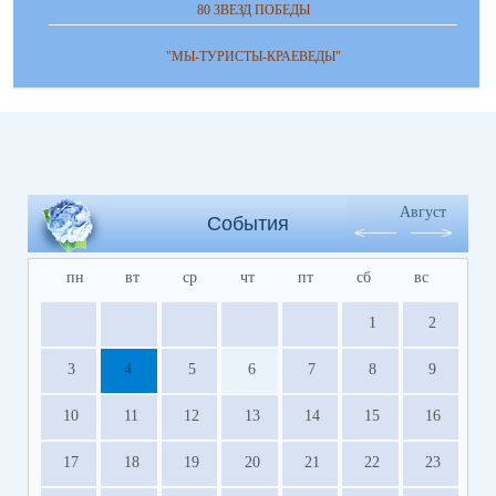
80 ЗВЕЗД ПОБЕДЫ
"МЫ-ТУРИСТЫ-КРАЕВЕДЫ"
Август
События
пн
вт
ср
чт
пт
сб
вс
1
2
3
4
5
6
7
8
9
10
11
12
13
14
15
16
17
18
19
20
21
22
23